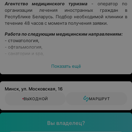
Агентство медицинского туризма
- оператор по
организации лечения иностранных граждан в
Республике Беларусь. Подбор необходимой клиники в
течение 48 часов с момента получения заявки.
Работа по следующим медицинским направлениям:
- стоматология,
- офтальмология,
- санатории и spa,
- ортопедия,
Показать ещё
- спелеолечение,
- гинекология и ЭКО,
- кардиология,
- хирургия и пластическая хирургия,
Минск, ул. Московская, 16
- оториноларингология,
- диагностика и реабилитация,
ВЫХОДНОЙ
МАРШРУТ
- урология,
- педиатрия.
Услуги:
Вы владелец?
- консультации,